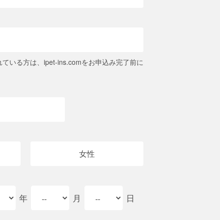
る方は、ipet-ins.comをお申込み完了前に
女性
年
月
日